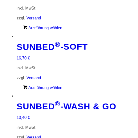
auf.
Die
inkl. MwSt.
Optionen
zzgl.
Versand
können
auf
Dieses
Ausführung wählen
der
Produkt
Produktseite
weist
®
SUNBED
-SOFT
gewählt
mehrere
werden
Varianten
16,70
€
auf.
Die
inkl. MwSt.
Optionen
zzgl.
Versand
können
auf
Dieses
Ausführung wählen
der
Produkt
Produktseite
weist
®
SUNBED
-WASH & GO
gewählt
mehrere
werden
Varianten
10,40
€
auf.
Die
inkl. MwSt.
Optionen
zzgl.
Versand