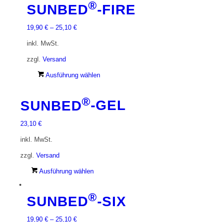
®
SUNBED
-FIRE
gewählt
mehrere
werden
Varianten
19,90
€
–
25,10
€
auf.
Die
inkl. MwSt.
Optionen
zzgl.
Versand
können
auf
Dieses
Ausführung wählen
der
Produkt
Produktseite
weist
®
SUNBED
-GEL
gewählt
mehrere
werden
Varianten
23,10
€
auf.
Die
inkl. MwSt.
Optionen
zzgl.
Versand
können
auf
Dieses
Ausführung wählen
der
Produkt
Produktseite
weist
®
SUNBED
-SIX
gewählt
mehrere
werden
Varianten
19,90
€
–
25,10
€