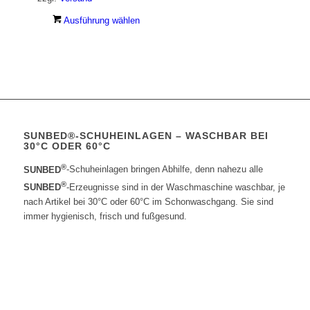
können
auf
Dieses
Ausführung wählen
der
Produkt
Produktseite
weist
gewählt
mehrere
werden
Varianten
auf.
Die
Optionen
SUNBED®-SCHUHEINLAGEN – WASCHBAR BEI
können
30°C ODER 60°C
auf
der
®
SUNBED
-Schuheinlagen bringen Abhilfe, denn nahezu alle
Produktseite
®
SUNBED
-Erzeugnisse sind in der Waschmaschine waschbar, je
gewählt
nach Artikel bei 30°C oder 60°C im Schonwaschgang. Sie sind
werden
immer hygienisch, frisch und fußgesund.