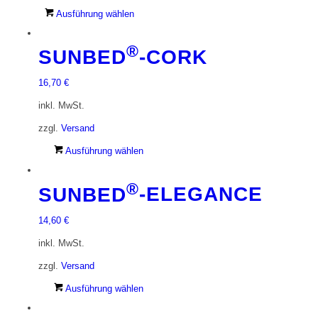
Dieses
Ausführung wählen
Produkt
weist
®
SUNBED
-CORK
mehrere
Varianten
16,70
€
auf.
Die
inkl. MwSt.
Optionen
zzgl.
Versand
können
auf
Dieses
Ausführung wählen
der
Produkt
Produktseite
weist
®
SUNBED
-ELEGANCE
gewählt
mehrere
werden
Varianten
14,60
€
auf.
Die
inkl. MwSt.
Optionen
zzgl.
Versand
können
auf
Dieses
Ausführung wählen
der
Produkt
Produktseite
weist