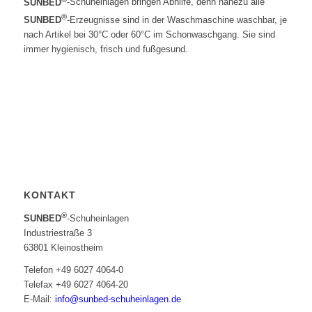
SUNBED
-Schuheinlagen bringen Abhilfe, denn nahezu alle
auf
®
SUNBED
-Erzeugnisse sind in der Waschmaschine waschbar, je
der
nach Artikel bei 30°C oder 60°C im Schonwaschgang. Sie sind
Produktseite
immer hygienisch, frisch und fußgesund.
gewählt
werden
KONTAKT
®
SUNBED
-Schuheinlagen
Industriestraße 3
63801 Kleinostheim
Telefon +49 6027 4064-0
Telefax +49 6027 4064-20
E-Mail:
info@sunbed-schuheinlagen.de