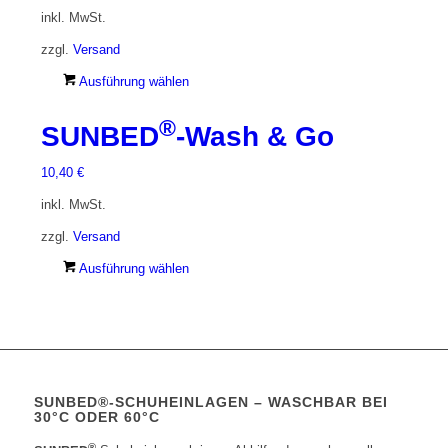
inkl. MwSt.
Die
Optionen
zzgl.
Versand
können
Dieses
Ausführung wählen
auf
Produkt
der
®
weist
Produktseite
SUNBED
-Wash & Go
mehrere
gewählt
Varianten
werden
10,40
€
auf.
inkl. MwSt.
Die
Optionen
zzgl.
Versand
können
Dieses
Ausführung wählen
auf
Produkt
der
weist
Produktseite
mehrere
gewählt
Varianten
werden
auf.
Die
SUNBED®-SCHUHEINLAGEN – WASCHBAR BEI
Optionen
30°C ODER 60°C
können
®