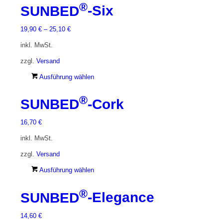
®
SUNBED
-Six
19,90
€
–
25,10
€
inkl. MwSt.
zzgl.
Versand
Dieses
Ausführung wählen
Produkt
®
weist
SUNBED
-Cork
mehrere
Varianten
16,70
€
auf.
inkl. MwSt.
Die
Optionen
zzgl.
Versand
können
Dieses
Ausführung wählen
auf
Produkt
der
®
weist
Produktseite
SUNBED
-Elegance
mehrere
gewählt
Varianten
werden
14,60
€
auf.